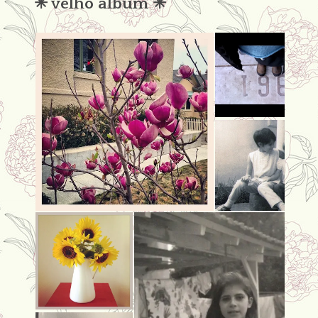
✳︎ velho álbum ✳︎