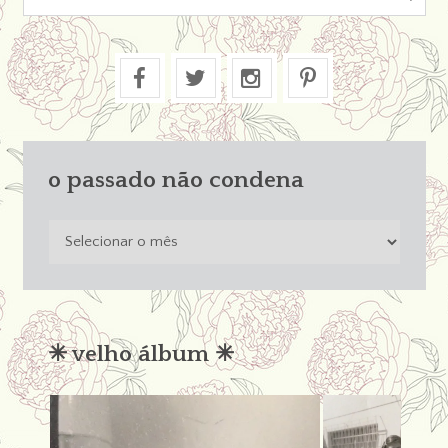
o passado não condena
o
passado
não
condena
✳︎ velho álbum ✳︎