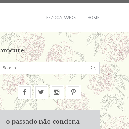
FEZOCA, WHO?
HOME
procure

o passado não condena