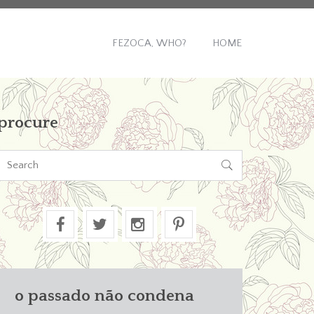
FEZOCA, WHO?
HOME
procure

o passado não condena