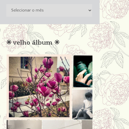
o
passado
não
condena
✳︎ velho álbum ✳︎