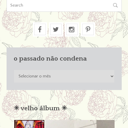

o passado não condena
o
passado
não
condena
✳︎ velho álbum ✳︎