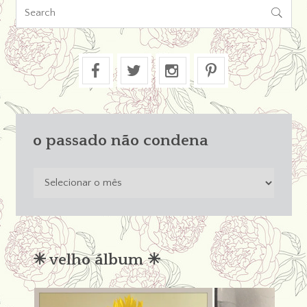

o passado não condena
o
passado
não
condena
✳︎ velho álbum ✳︎