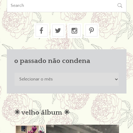

o passado não condena
o
passado
não
condena
✳︎ velho álbum ✳︎