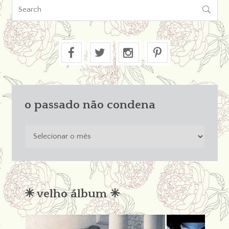

o passado não condena
o
passado
não
condena
✳︎ velho álbum ✳︎