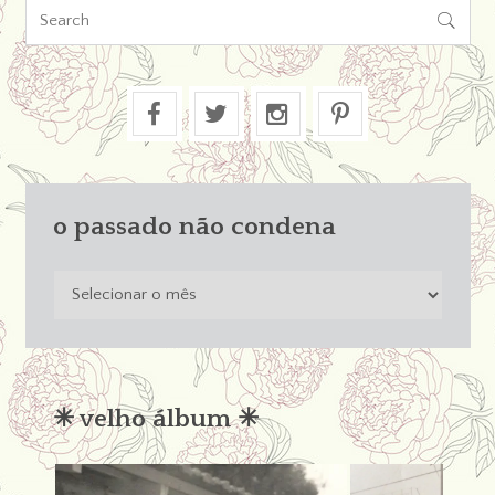

o passado não condena
o
passado
não
condena
✳︎ velho álbum ✳︎