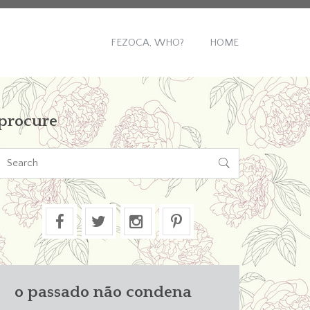
FEZOCA, WHO?
HOME
procure

o passado não condena