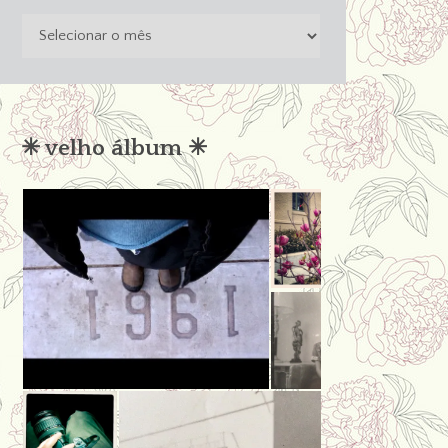
o
passado
não
condena
✳︎ velho álbum ✳︎