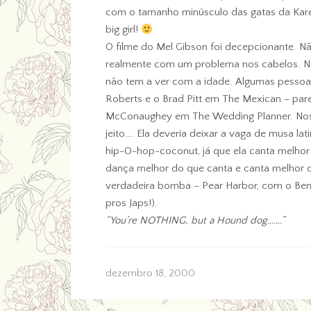
com o tamanho minúsculo das gatas da Kare
big girl!
O filme do Mel Gibson foi decepcionante. Não
realmente com um problema nos cabelos. Não
não tem a ver com a idade. Algumas pessoas 
Roberts e o Brad Pitt em The Mexican – pare
McConaughey em The Wedding Planner. Nossa
jeito…. Ela deveria deixar a vaga de musa lat
hip-O-hop-coconut, já que ela canta melhor 
dança melhor do que canta e canta melhor do
verdadeira bomba – Pear Harbor, com o Ben A
pros Japs!).
“You’re NOTHING, but a Hound dog…….”
dezembro 18, 2000