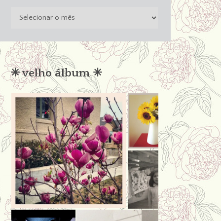
o
passado
não
condena
✳︎ velho álbum ✳︎