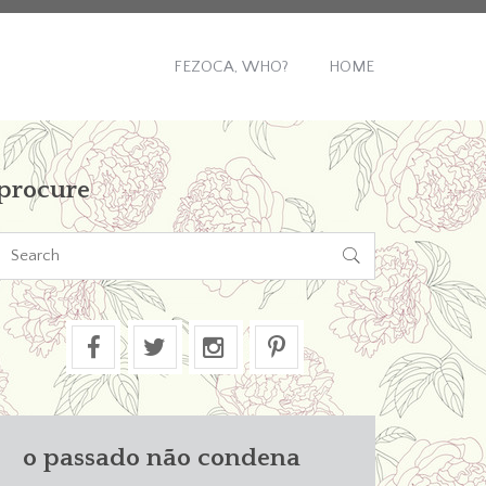
FEZOCA, WHO?
HOME
procure

o passado não condena