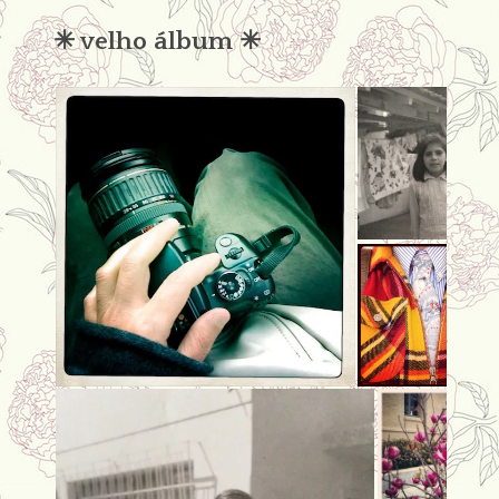
✳︎ velho álbum ✳︎