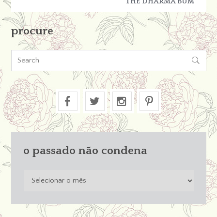
THE DHARMA BUM
procure

o passado não condena
o
passado
não
condena