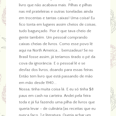
livro que não acabava mais. Pilhas e pilhas
nas mil prateleiras e outras toneladas ainda
em trocentas e tantas caixas! Uma coisa! Eu
fico tonta em lugares assim cheios de coisas,
tudo bagunçado. Pior é que tava cheio de
gente também. Um pessoal comprando
caixas cheias de livros. Como esse povo lê
aqui na North America…. bemzadeus! Se no
Brasil fosse assim, já teríamos tirado o pé da
cova da ignorância. E o pessoal lê e se
desfaz dos livros, doando para essas feiras.
Então tem livro que está passando de mão
em mão desde 1940….
Nossa, tinha muita coisa lá. E eu só tinha $8
paus em cash na carteira. Andei pela feira
toda e já fui fazendo uma pilha de livros que
queria levar – de culinária [as receitas que eu
nunca faço…] e literatura. Queria achar um