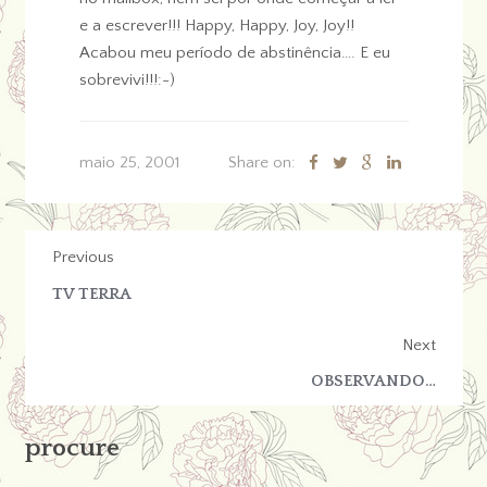
e a escrever!!! Happy, Happy, Joy, Joy!!
Acabou meu período de abstinência…. E eu
sobrevivi!!!:-)
maio 25, 2001
Share on:
Previous
TV TERRA
Next
OBSERVANDO…
procure