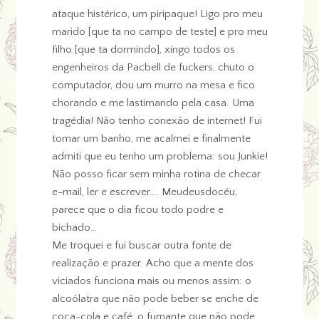
ataque histérico, um piripaque! Ligo pro meu
marido [que ta no campo de teste] e pro meu
filho [que ta dormindo], xingo todos os
engenheiros da Pacbell de fuckers, chuto o
computador, dou um murro na mesa e fico
chorando e me lastimando pela casa. Uma
tragédia! Não tenho conexão de internet! Fui
tomar um banho, me acalmei e finalmente
admiti que eu tenho um problema: sou Junkie!
Não posso ficar sem minha rotina de checar
e-mail, ler e escrever…. Meudeusdocéu,
parece que o dia ficou todo podre e
bichado…
Me troquei e fui buscar outra fonte de
realização e prazer. Acho que a mente dos
viciados funciona mais ou menos assim: o
alcoólatra que não pode beber se enche de
coca-cola e café; o fumante que não pode