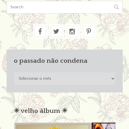

o passado não condena
o
passado
não
condena
✳︎ velho álbum ✳︎