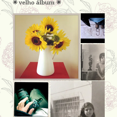
✳︎ velho álbum ✳︎