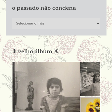
o passado não condena
o
passado
não
condena
✳︎ velho álbum ✳︎