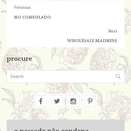
Previous
NO CONSULADO
Next
WHOLESALE MADNESS
procure

o passado não condena