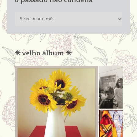
o
passado
não
condena
✳︎ velho álbum ✳︎