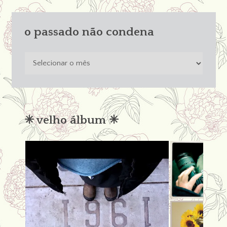
o passado não condena
o
passado
não
condena
✳︎ velho álbum ✳︎