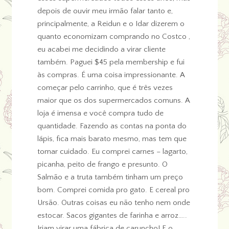
depois de ouvir meu irmão falar tanto e,
principalmente, a Reidun e o Idar dizerem o
quanto economizam comprando no Costco ,
eu acabei me decidindo a virar cliente
também. Paguei $45 pela membership e fui
às compras. É uma coisa impressionante. A
começar pelo carrinho, que é três vezes
maior que os dos supermercados comuns. A
loja é imensa e você compra tudo de
quantidade. Fazendo as contas na ponta do
lápis, fica mais barato mesmo, mas tem que
tomar cuidado. Eu comprei carnes – lagarto,
picanha, peito de frango e presunto. O
Salmão e a truta também tinham um preço
bom. Comprei comida pro gato. E cereal pro
Ursão. Outras coisas eu não tenho nem onde
estocar. Sacos gigantes de farinha e arroz…..
Iriam virar uma fábrica de caruncho! E o