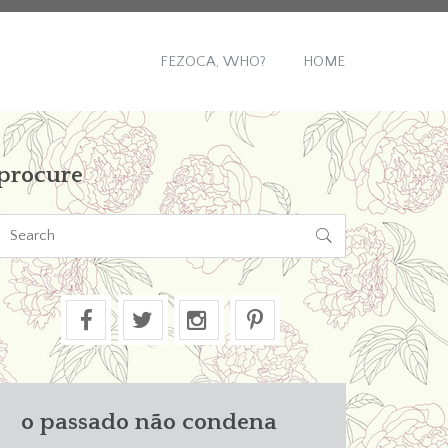
FEZOCA, WHO?
HOME
procure

o passado não condena