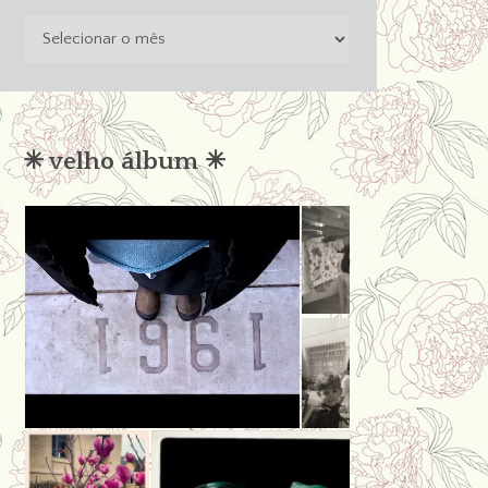
o
passado
não
condena
✳︎ velho álbum ✳︎