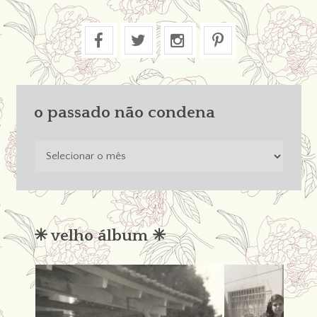
o passado não condena
o
passado
não
condena
✳︎ velho álbum ✳︎