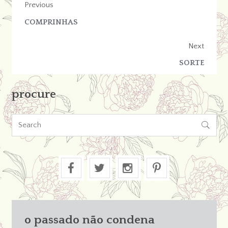
Previous
COMPRINHAS
Next
SORTE
procure

o passado não condena