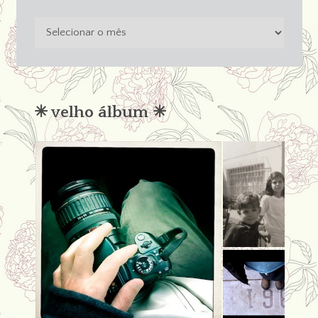
o
passado
não
condena
✳︎ velho álbum ✳︎