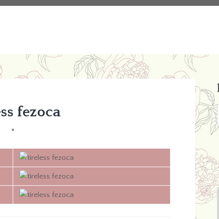
ess fezoca
*