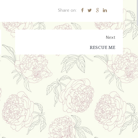
Share on:
Next
RESCUE ME