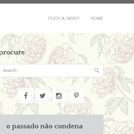
FEZOCA, WHO?
HOME
procure

o passado não condena