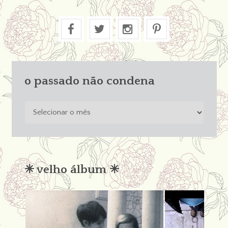
o passado não condena
o
passado
não
condena
✳︎ velho álbum ✳︎