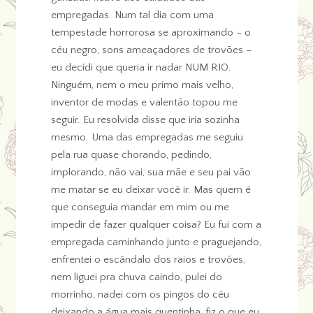
empregadas. Num tal dia com uma
tempestade horrorosa se aproximando – o
céu negro, sons ameaçadores de trovões –
eu decidi que queria ir nadar NUM RIO.
Ninguém, nem o meu primo mais velho,
inventor de modas e valentão topou me
seguir. Eu resolvida disse que iria sozinha
mesmo. Uma das empregadas me seguiu
pela rua quase chorando, pedindo,
implorando, não vai, sua mãe e seu pai vão
me matar se eu deixar você ir. Mas quem é
que conseguia mandar em mim ou me
impedir de fazer qualquer coisa? Eu fui com a
empregada caminhando junto e praguejando,
enfrentei o escândalo dos raios e trovões,
nem liguei pra chuva caindo, pulei do
morrinho, nadei com os pingos do céu
deixando a água mais quentinha, fiz o que eu