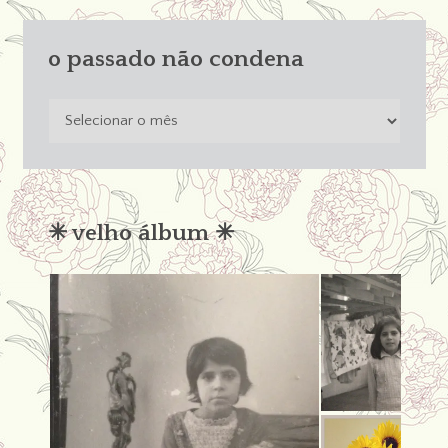
o passado não condena
o
passado
não
condena
✳︎ velho álbum ✳︎