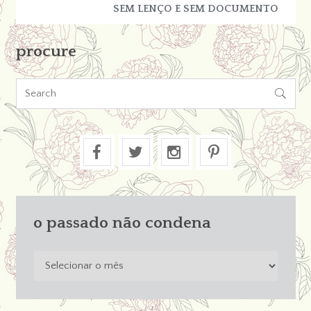
SEM LENÇO E SEM DOCUMENTO
procure

o passado não condena
o
passado
não
condena