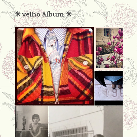
✳︎ velho álbum ✳︎