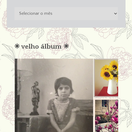
o
passado
não
condena
✳︎ velho álbum ✳︎