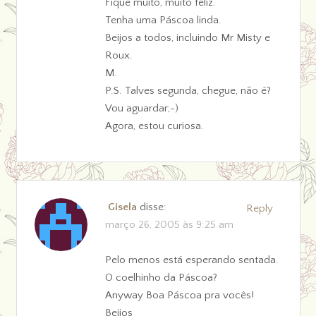
Fique muito, muito feliz.
Tenha uma Páscoa linda.
Beijos a todos, incluindo Mr Misty e
Roux.
M.
P.S. Talves segunda, chegue, não é?
Vou aguardar;-)
Agora, estou curiosa.
Gisela
disse:
Reply
março 26, 2005 às 9:25 am
Pelo menos está esperando sentada.
O coelhinho da Páscoa?
Anyway Boa Páscoa pra vocês!
Beijos