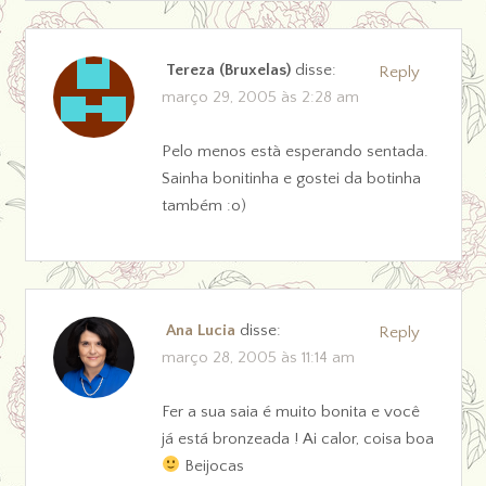
Tereza (Bruxelas)
disse:
Reply
março 29, 2005 às 2:28 am
Pelo menos està esperando sentada.
Sainha bonitinha e gostei da botinha
também :o)
Ana Lucia
disse:
Reply
março 28, 2005 às 11:14 am
Fer a sua saia é muito bonita e você
já está bronzeada ! Ai calor, coisa boa
Beijocas