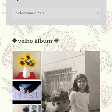
o
passado
não
condena
✳︎ velho álbum ✳︎