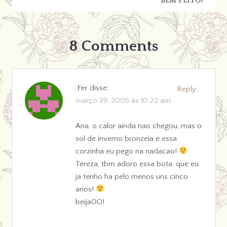
BEM FEITO!
8 Comments
Fer
disse:
Reply
março 29, 2005 às 10:22 am
Ana, o calor ainda nao chegou, mas o
sol de inverno bronzeia e essa
corzinha eu pego na nadacao!
Tereza, tbm adoro essa bota, que eu
ja tenho ha pelo menos uns cinco
anos!
beijaOO!