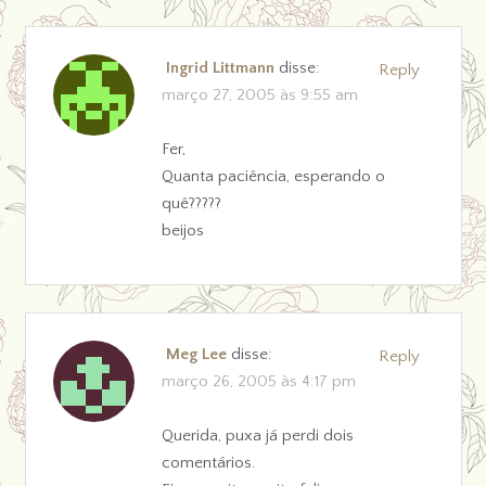
Ingrid Littmann
disse:
Reply
março 27, 2005 às 9:55 am
Fer,
Quanta paciência, esperando o
quê?????
beijos
Meg Lee
disse:
Reply
março 26, 2005 às 4:17 pm
Querida, puxa já perdi dois
comentários.