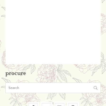
procure
