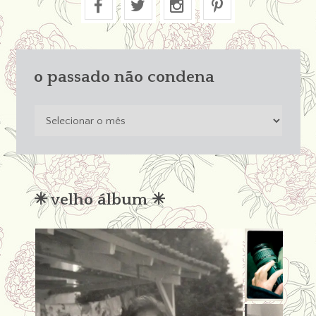
o passado não condena
o
passado
não
condena
✳︎ velho álbum ✳︎