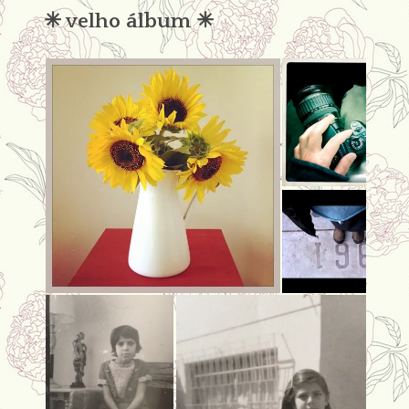
✳︎ velho álbum ✳︎