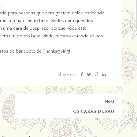
.
ando para pessoas que nem gostam deles, esticando
a, mesmo não sendo bem-vindos nem queridos.
om uma cara de desprezo, porque você está
 é nem um pouco bem-vinda, mesmo estando ali para
estos de banquete de Thanksgiving!
Share on:
Next
OS CARAS DE PAU