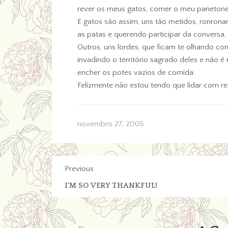
rever os meus gatos, comer o meu panetone
E gatos são assim, uns tão metidos, ronron
as patas e querendo participar da convers
Outros, uns lordes, que ficam te olhando c
invadindo o território sagrado deles e não
encher os potes vazios de comida.
Felizmente não estou tendo que lidar com r
novembro 27, 2005
Previous
I’M SO VERY THANKFUL!