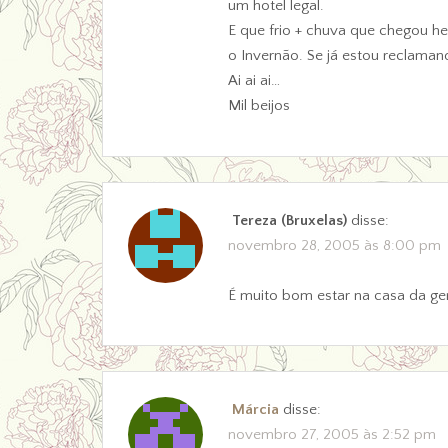
um hotel legal.
E que frio + chuva que chegou h
o Invernão. Se já estou reclaman
Ai ai ai…
Mil beijos
Tereza (Bruxelas)
disse:
novembro 28, 2005 às 8:00 pm
É muito bom estar na casa da gen
Márcia
disse:
novembro 27, 2005 às 2:52 pm