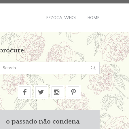
FEZOCA, WHO?
HOME
procure

o passado não condena