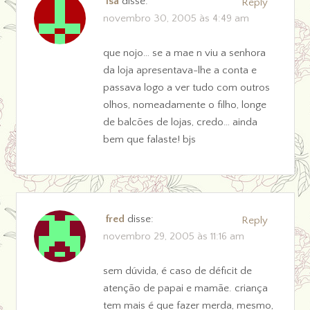
isa
disse:
Reply
novembro 30, 2005 às 4:49 am
que nojo… se a mae n viu a senhora
da loja apresentava-lhe a conta e
passava logo a ver tudo com outros
olhos, nomeadamente o filho, longe
de balcões de lojas, credo… ainda
bem que falaste! bjs
fred
disse:
Reply
novembro 29, 2005 às 11:16 am
sem dúvida, é caso de déficit de
atenção de papai e mamãe. criança
tem mais é que fazer merda, mesmo,