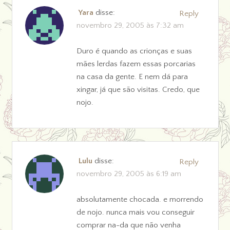
Yara
disse:
Reply
novembro 29, 2005 às 7:32 am
Duro é quando as crionças e suas
mães lerdas fazem essas porcarias
na casa da gente. E nem dá para
xingar, já que são visitas. Credo, que
nojo.
Lulu
disse:
Reply
novembro 29, 2005 às 6:19 am
absolutamente chocada. e morrendo
de nojo. nunca mais vou conseguir
comprar na-da que não venha