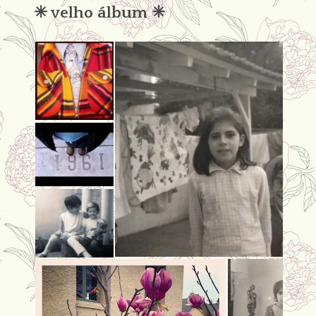
✳︎ velho álbum ✳︎