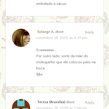
embalado à vácuo.
Solange A.
disse:
Reply
novembro 28, 2005 às 8:39 pm
Ecaaaaaaa….
Por outro lado, sorte da mãe do
molequinho que ele colocou pães na
boca.
Bjks
Tereza (Bruxelas)
disse:
Reply
novembro 28, 2005 às 7:58 pm