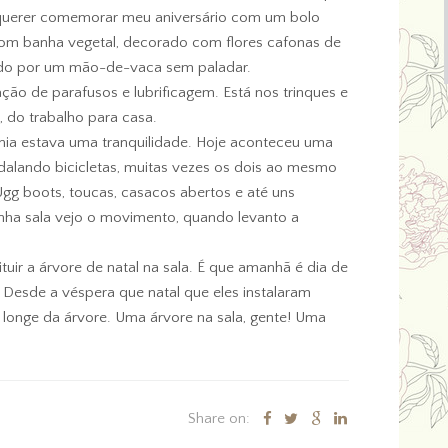
ia querer comemorar meu aniversário com um bolo
com banha vegetal, decorado com flores cafonas de
do por um mão-de-vaca sem paladar.
ão de parafusos e lubrificagem. Está nos trinques e
, do trabalho para casa.
nia estava uma tranquilidade. Hoje aconteceu uma
dalando bicicletas, muitas vezes os dois ao mesmo
gg boots, toucas, casacos abertos e até uns
inha sala vejo o movimento, quando levanto a
tuir a árvore de natal na sala. É que amanhã é dia de
s. Desde a véspera que natal que eles instalaram
ar longe da árvore. Uma árvore na sala, gente! Uma
Share on: