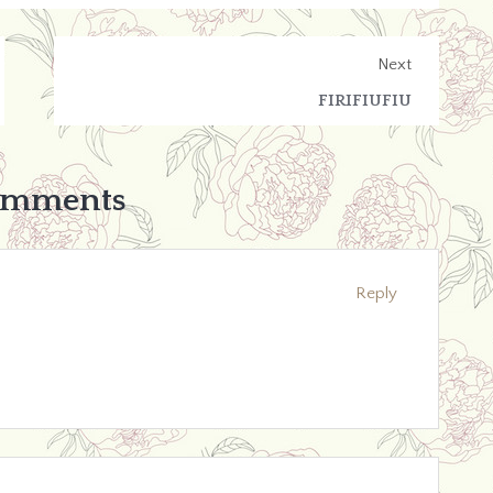
Next
FIRIFIUFIU
omments
Reply