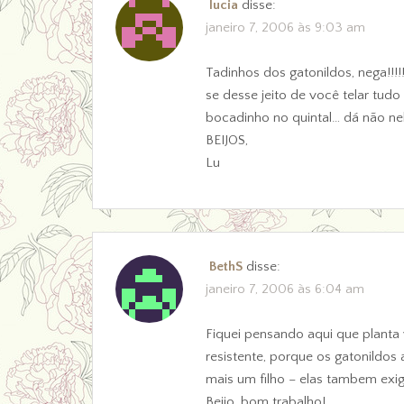
lucia
disse:
janeiro 7, 2006 às 9:03 am
Tadinhos dos gatonildos, nega!!!!
se desse jeito de você telar tud
bocadinho no quintal… dá não ne
BEIJOS,
Lu
BethS
disse:
janeiro 7, 2006 às 6:04 am
Fiquei pensando aqui que planta 
resistente, porque os gatonildos
mais um filho – elas tambem exi
Beijo, bom trabalho!