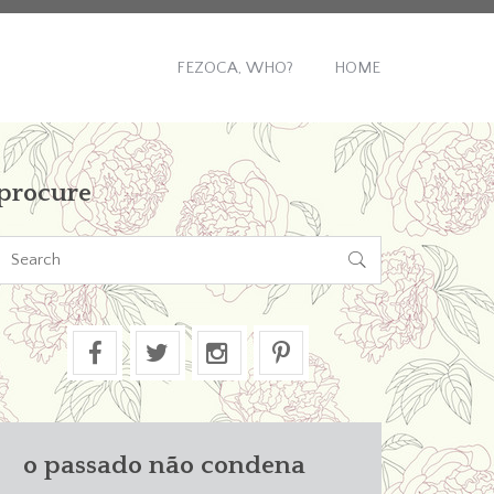
FEZOCA, WHO?
HOME
procure

o passado não condena