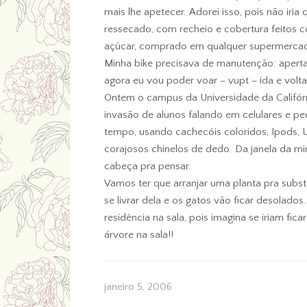
mais lhe apetecer. Adorei isso, pois não ir
ressecado, com recheio e cobertura feitos 
açúcar, comprado em qualquer supermerca
Minha bike precisava de manutenção: apertaç
agora eu vou poder voar – vupt – ida e volta
Ontem o campus da Universidade da Califór
invasão de alunos falando em celulares e pe
tempo, usando cachecóis coloridos, Ipods, U
corajosos chinelos de dedo. Da janela da m
cabeça pra pensar.
Vamos ter que arranjar uma planta pra substi
se livrar dela e os gatos vão ficar desolado
residência na sala, pois imagina se iriam fic
árvore na sala!!
janeiro 5, 2006