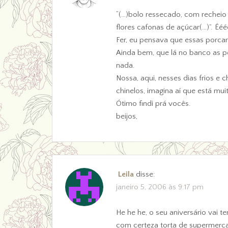
“(…)bolo ressecado, com recheio
flores cafonas de açúcar(…)”. Ééé
Fer, eu pensava que essas porcari
Ainda bem, que lá no banco as 
nada.
Nossa, aqui, nesses dias frios e
chinelos, imagina aí que está muit
Ótimo findi prá vocês.
beijos,
Leila
disse:
janeiro 5, 2006 às 9:17 pm
He he he, o seu aniversário vai t
com certeza torta de supermercad