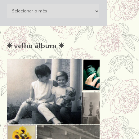
o
passado
não
condena
✳︎ velho álbum ✳︎