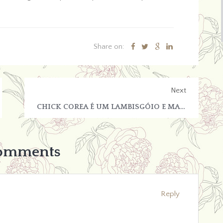
Share on:
Next
CHICK COREA É UM LAMBISGÓIO E MACBETH NÃO VALE UM TOSTÃO
Comments
Reply