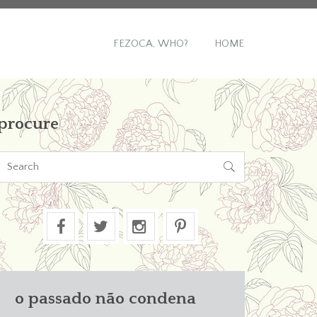
FEZOCA, WHO?
HOME
procure

o passado não condena