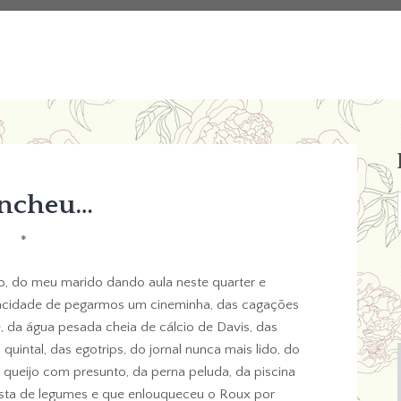
encheu…
*
io, do meu marido dando aula neste quarter e
pacidade de pegarmos um cineminha, das cagações
e, da água pesada cheia de cálcio de Davis, das
uintal, das egotrips, do jornal nunca mais lido, do
e queijo com presunto, da perna peluda, da piscina
sta de legumes e que enlouqueceu o Roux por