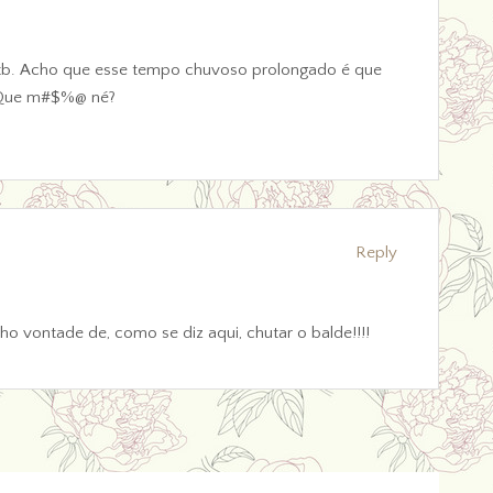
m tb. Acho que esse tempo chuvoso prolongado é que
 Que m#$%@ né?
Reply
ho vontade de, como se diz aqui, chutar o balde!!!!