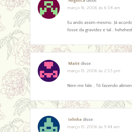
Angélica
disse:
março 16, 2006 às 6:04 am
Eu ando assim mesmo. Já acordo 
fosse da gravidez e tal… hehehee
Maitê
disse:
março 15, 2006 às 2:53 pm
Nem me fale… Tô fazendo aliment
telinha
disse:
março 15, 2006 às 9:44 am