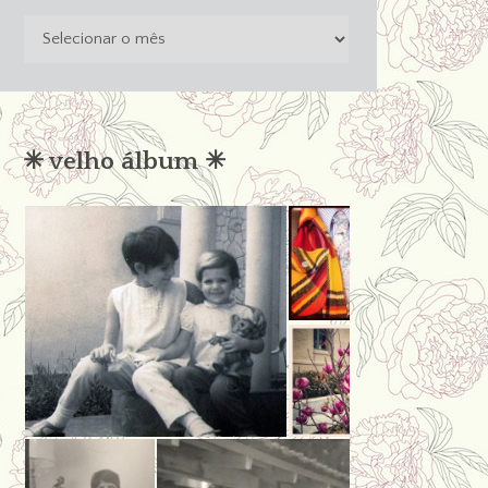
o
passado
não
condena
✳︎ velho álbum ✳︎