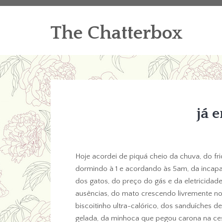
The Chatterbox
já 
Hoje acordei de piquá cheio da chuva, do fr
dormindo à 1 e acordando às 5am, da inca
dos gatos, do preço do gás e da eletricidad
ausências, do mato crescendo livremente no q
biscoitinho ultra-calórico, dos sanduíches d
gelada, da minhoca que pegou carona na ce