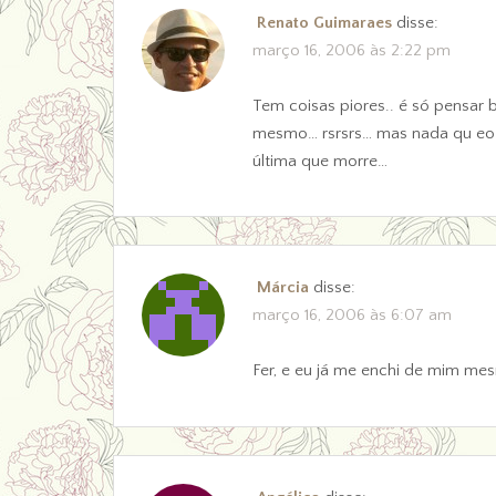
Renato Guimaraes
disse:
março 16, 2006 às 2:22 pm
Tem coisas piores.. é só pensar 
mesmo… rsrsrs… mas nada qu eo d
última que morre…
Márcia
disse:
março 16, 2006 às 6:07 am
Fer, e eu já me enchi de mim me