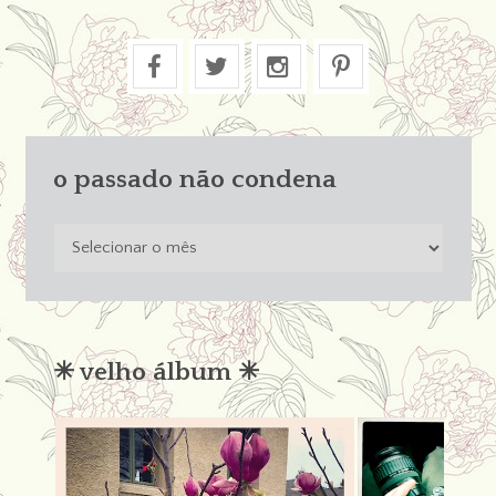
o passado não condena
o
passado
não
condena
✳︎ velho álbum ✳︎