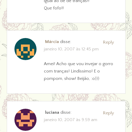
igual ao de de tranças!!
Que fofo!!
Márcia
disse:
Reply
janeiro 10, 2007 às 12:45 pm
Amei! Acho que vou invejar o gorro
com tranças! Lindíssimo! E o
pompom, show! Beijão, :o)))
luciana
disse:
Reply
janeiro 10, 2007 às 9:59 am