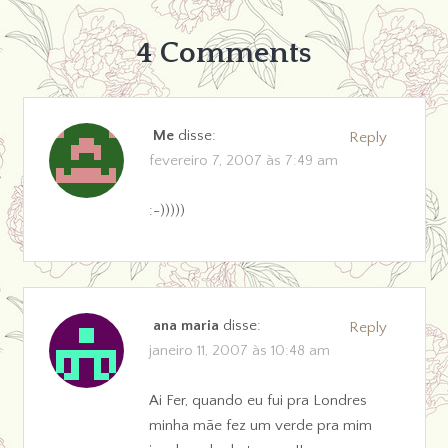
4 Comments
Me
disse:
Reply
fevereiro 7, 2007 às 7:49 am
:-)))))
ana maria
disse:
Reply
janeiro 11, 2007 às 10:48 am
Ai Fer, quando eu fui pra Londres
minha mãe fez um verde pra mim