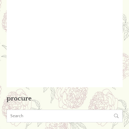
procure
