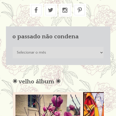
o passado não condena
o
passado
não
condena
✳︎ velho álbum ✳︎