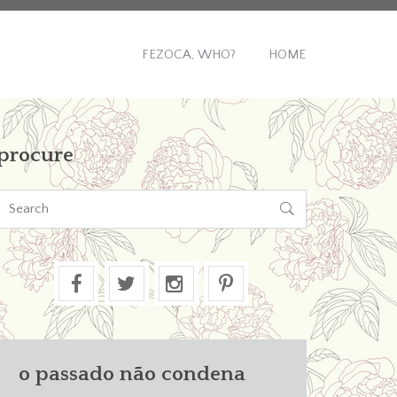
FEZOCA, WHO?
HOME
procure

o passado não condena