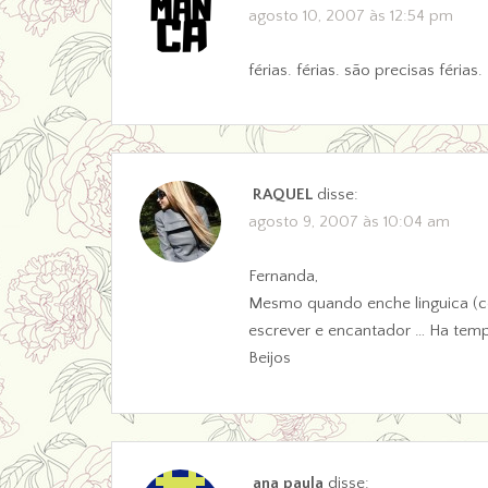
agosto 10, 2007 às 12:54 pm
férias. férias. são precisas férias.
RAQUEL
disse:
agosto 9, 2007 às 10:04 am
Fernanda,
Mesmo quando enche linguica (com
escrever e encantador … Ha tem
Beijos
ana paula
disse: