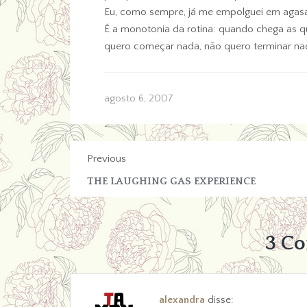
Eu, como sempre, já me empolguei em agasa
É a monotonia da rotina: quando chega as q
quero começar nada, não quero terminar nada
agosto 6, 2007
Previous
THE LAUGHING GAS EXPERIENCE
3 C
alexandra
disse: