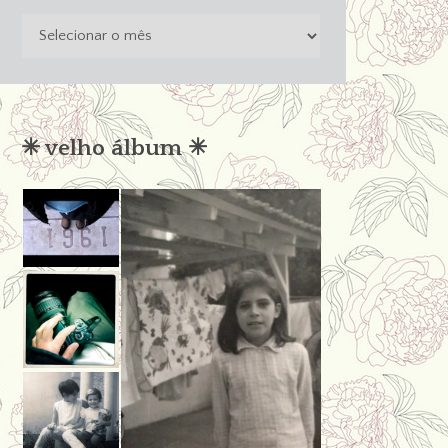
o
passado
não
condena
✳︎ velho álbum ✳︎