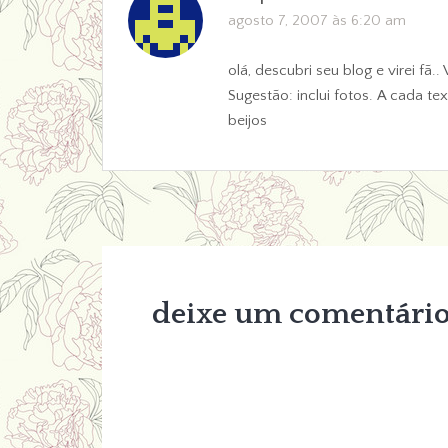
agosto 7, 2007 às 6:20 am
olá, descubri seu blog e virei fã
Sugestão: inclui fotos. A cada t
beijos
deixe um comentári