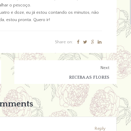
lhar o pescoço.
uatro e doze, eu já estou contando os minutos, não
, estou pronta. Quero ir!
Share on:
Next
RECEBA AS FLORES
omments
Reply