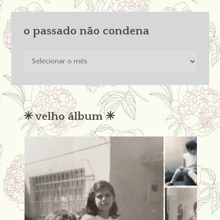
o passado não condena
o
passado
não
condena
✳︎ velho álbum ✳︎