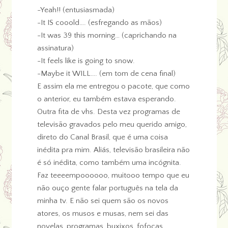
-Yeah!! (entusiasmada)
-It IS cooold…. (esfregando as mãos)
-It was 39 this morning… (caprichando na
assinatura)
-It feels like is going to snow.
-Maybe it WILL…. (em tom de cena final)
E assim ela me entregou o pacote, que como
o anterior, eu também estava esperando.
Outra fita de vhs. Desta vez programas de
televisão gravados pelo meu querido amigo,
direto do Canal Brasil, que é uma coisa
inédita pra mim. Aliás, televisão brasileira não
é só inédita, como também uma incógnita.
Faz teeeempoooooo, muitooo tempo que eu
não ouço gente falar português na tela da
minha tv. E não sei quem são os novos
atores, os musos e musas, nem sei das
novelas, programas, buxixos, fofocas,