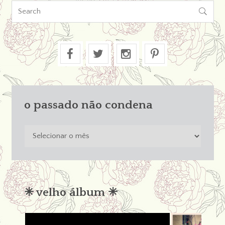

o passado não condena
o
passado
não
condena
✳︎ velho álbum ✳︎