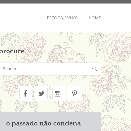
FEZOCA, WHO?
HOME
procure

o passado não condena