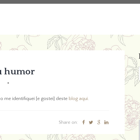
 humor
*
me identifiquei [e gostei] deste
blog aqui
.
Share on: