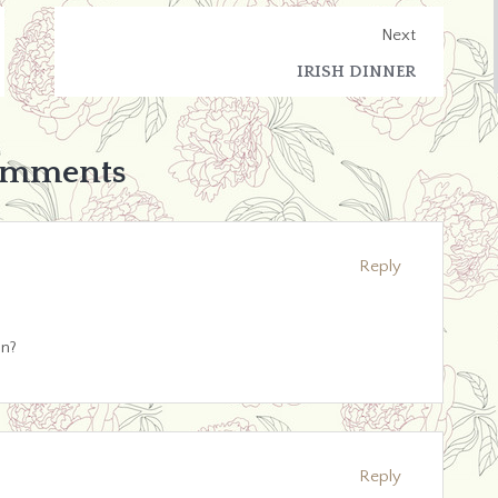
Next
IRISH DINNER
omments
Reply
in?
Reply