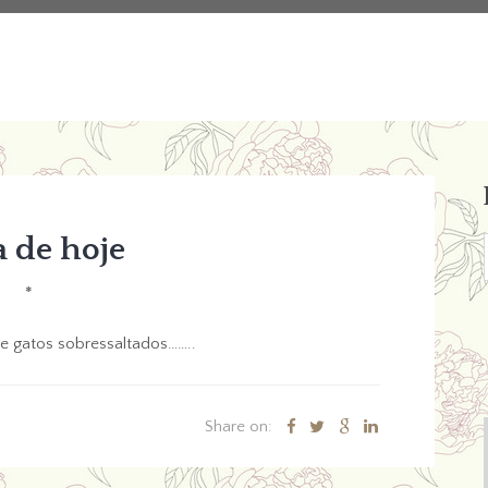
a de hoje
*
 e gatos sobressaltados……..
Share on: