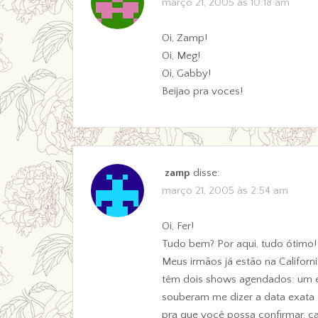
março 21, 2005 às 10:18 am
Oi, Zamp!
Oi, Meg!
Oi, Gabby!
Beijao pra voces!
zamp
disse:
março 21, 2005 às 2:54 am
Oi, Fer!
Tudo bem? Por aqui, tudo ótimo!
Meus irmãos já estão na Californ
têm dois shows agendados: um e
souberam me dizer a data exata e
pra que você possa confirmar, cas