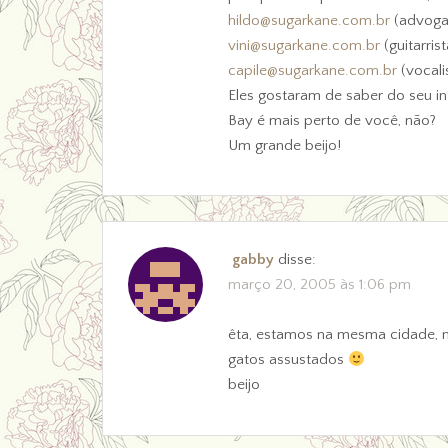
hildo@sugarkane.com.br
(advoga
vini@sugarkane.com.br
(guitarrist
capile@sugarkane.com.br
(vocalis
Eles gostaram de saber do seu i
Bay é mais perto de você, não?
Um grande beijo!
gabby
disse:
março 20, 2005 às 1:06 pm
êta, estamos na mesma cidade, m
gatos assustados
beijo