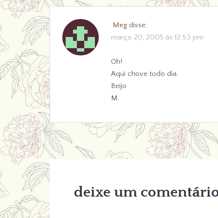
Meg
disse:
março 20, 2005 às 12:53 pm
Oh!
Aqui chove todo dia.
Beijo
M.
deixe um comentári