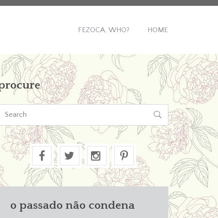
FEZOCA, WHO?
HOME
procure

o passado não condena