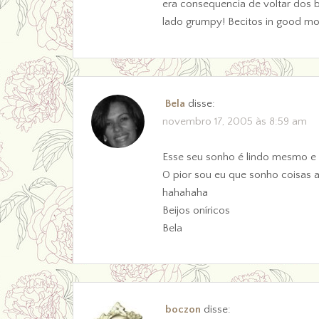
era consequencia de voltar dos 
lado grumpy! Becitos in good m
Bela
disse:
novembro 17, 2005 às 8:59 am
Esse seu sonho é lindo mesmo e o
O pior sou eu que sonho coisas 
hahahaha
Beijos oníricos
Bela
boczon
disse: