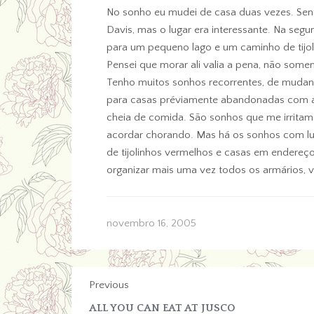
No sonho eu mudei de casa duas vezes. Sen
Davis, mas o lugar era interessante. Na seg
para um pequeno lago e um caminho de tijol
Pensei que morar ali valia a pena, não some
Tenho muitos sonhos recorrentes, de mudança
para casas préviamente abandonadas com a m
cheia de comida. São sonhos que me irrita
acordar chorando. Mas há os sonhos com lug
de tijolinhos vermelhos e casas em endereç
organizar mais uma vez todos os armários, 
novembro 16, 2005
Previous
ALL YOU CAN EAT AT JUSCO