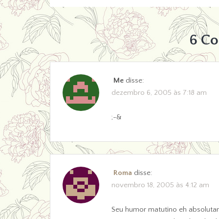
6 C
Me
disse:
dezembro 6, 2005 às 7:18 am
;-&
Roma
disse:
novembro 18, 2005 às 4:12 am
Seu humor matutino eh absoluta