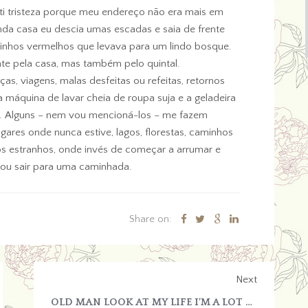
ti tristeza porque meu endereço não era mais em
unda casa eu descia umas escadas e saia de frente
inhos vermelhos que levava para um lindo bosque.
nte pela casa, mas também pelo quintal.
s, viagens, malas desfeitas ou refeitas, retornos
áquina de lavar cheia de roupa suja e a geladeira
m. Alguns – nem vou mencioná-los – me fazem
ares onde nunca estive, lagos, florestas, caminhos
os estranhos, onde invés de começar a arrumar e
vou sair para uma caminhada.
Share on:
Next
OLD MAN LOOK AT MY LIFE I’M A LOT LIKE YOU WERE