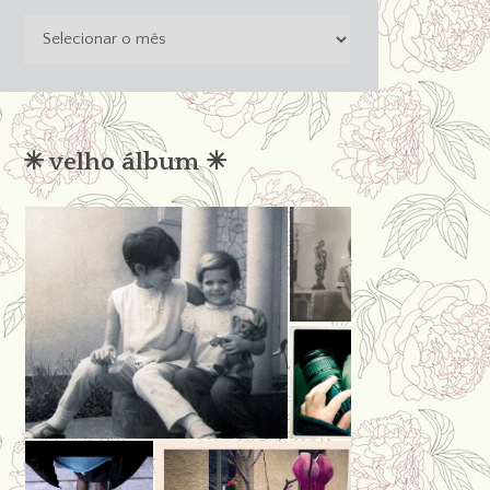
o
passado
não
condena
✳︎ velho álbum ✳︎