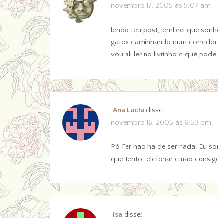
novembro 17, 2005 às 5:07 am
lendo teu post, lembrei que sonhe
gatos caminhando num corredor e
vou ali ler no livrinho o quê pode
Ana Lucia
disse:
novembro 16, 2005 às 6:53 pm
Pô Fer nao ha de ser nada. Eu so
que tento telefonar e nao consig
isa
disse: