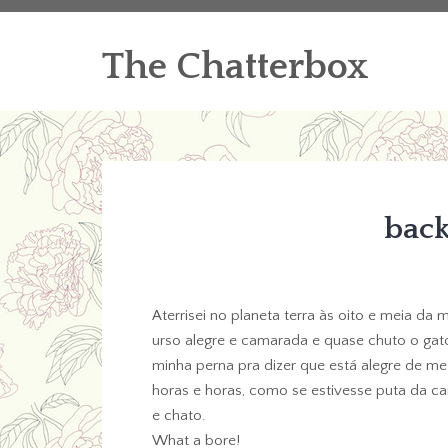
The Chatterbox
back
Aterrisei no planeta terra às oito e meia d
urso alegre e camarada e quase chuto o gaton
minha perna pra dizer que está alegre de m
horas e horas, como se estivesse puta da car
e chato.
What a bore!