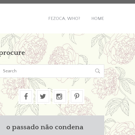
FEZOCA, WHO?
HOME
procure

o passado não condena