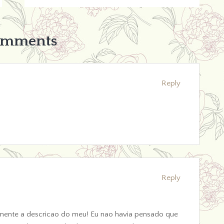
omments
Reply
Reply
mente a descricao do meu! Eu nao havia pensado que