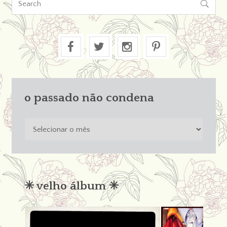

o passado não condena
o
passado
não
condena
✳︎ velho álbum ✳︎