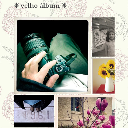
✳︎ velho álbum ✳︎