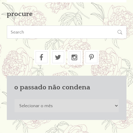
procure

o passado não condena
o
passado
não
condena